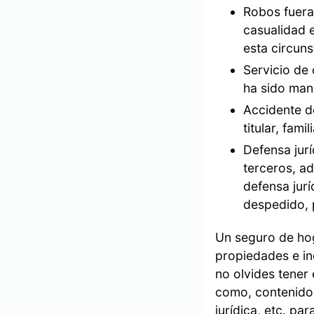
Robos fuera
casualidad 
esta circun
Servicio de 
ha sido man
Accidente do
titular, fam
Defensa jurí
terceros, ad
defensa jurí
despedido, 
Un seguro de hog
propiedades e inc
no olvides tener
como, contenido, 
jurídica, etc. p