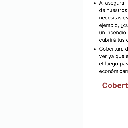
Al asegurar
de nuestros
necesitas es
ejemplo, ¿c
un incendio 
cubrirá tus
Cobertura de
ver ya que 
el fuego pa
económicam
Cobert