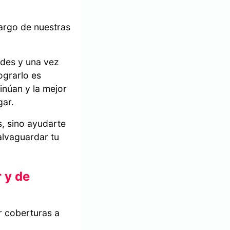
argo de nuestras
ades y una vez
ograrlo es
tinúan y la mejor
ogar.
, sino ayudarte
alvaguardar tu
 y de
r coberturas a