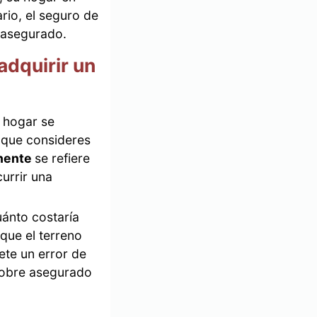
rio, el seguro de
e asegurado.
adquirir un
e hogar se
o que consideres
nente
se refiere
urrir una
uánto costaría
 que el terreno
ete un error de
sobre asegurado