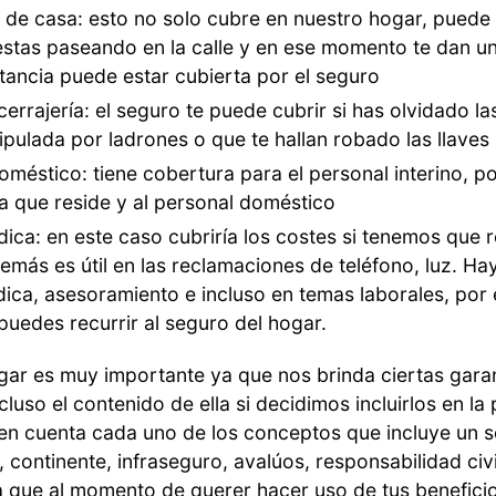
 de casa: esto no solo cubre en nuestro hogar, puede
estas paseando en la calle y en ese momento te dan un
stancia puede estar cubierta por el seguro
cerrajería: el seguro te puede cubrir si has olvidado las
ipulada por ladrones o que te hallan robado las llaves
méstico: tiene cobertura para el personal interino, po
ilia que reside y al personal doméstico
dica: en este caso cubriría los costes si tenemos que
emás es útil en las reclamaciones de teléfono, luz. H
dica, asesoramiento e incluso en temas laborales, por
puedes recurrir al seguro del hogar.
ar es muy importante ya que nos brinda ciertas garan
luso el contenido de ella si decidimos incluirlos en la
 en cuenta cada uno de los conceptos que incluye un 
continente, infraseguro, avalúos, responsabilidad civi
ara que al momento de querer hacer uso de tus benefici