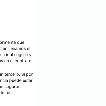
tormenta que
ién llenamos el
rrir al seguro y
s en el contrato
n tercero. Si por
ancia puede estar
os seguros
de tus