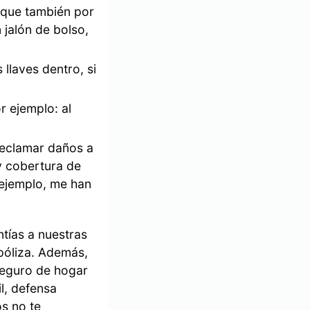
 que también por
 jalón de bolso,
 llaves dentro, si
r ejemplo: al
 reclamar daños a
ay cobertura de
 ejemplo, me han
tías a nuestras
 póliza. Además,
seguro de hogar
l, defensa
os no te