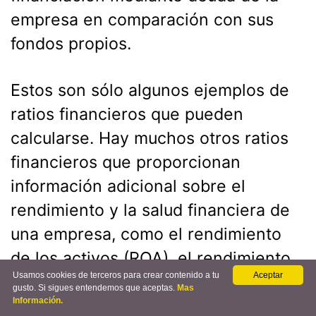
empresa en comparación con sus
fondos propios.
Estos son sólo algunos ejemplos de
ratios financieros que pueden
calcularse. Hay muchos otros ratios
financieros que proporcionan
información adicional sobre el
rendimiento y la salud financiera de
una empresa, como el rendimiento
de los activos (ROA), el rendimiento
Usamos cookies de terceros para crear contenido a tu
Aceptar
de los fondos propios (ROE), la
gusto. Si sigues entendemos que aceptas.
Mas
Información.
rotación de inventarios, el ratio